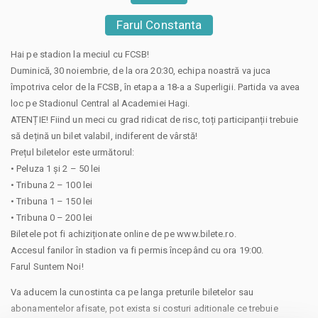
Farul Constanta
Hai pe stadion la meciul cu FCSB!
Duminică, 30 noiembrie, de la ora 20:30, echipa noastră va juca
împotriva celor de la FCSB, în etapa a 18-a a Superligii. Partida va avea
loc pe Stadionul Central al Academiei Hagi.
ATENȚIE! Fiind un meci cu grad ridicat de risc, toți participanții trebuie
să dețină un bilet valabil, indiferent de vârstă!
Prețul biletelor este următorul:
• Peluza 1 și 2 – 50 lei
• Tribuna 2 – 100 lei
• Tribuna 1 – 150 lei
• Tribuna 0 – 200 lei
Biletele pot fi achiziționate online de pe www.bilete.ro.
Accesul fanilor în stadion va fi permis începând cu ora 19:00.
Farul Suntem Noi!
Va aducem la cunostinta ca pe langa preturile biletelor sau
abonamentelor afisate, pot exista si costuri aditionale ce trebuie