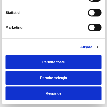
Statistici
Abonamente FC Bacau
03
iul
Bacau
Marketing
BILETE
Afişare
Parking FC Вacau
04
iul
Bacau
Permite toate
BILETE
Permite selecția
Abonamente Politehnica Timisoara
09
iul
Timisoara
Respinge
BILETE