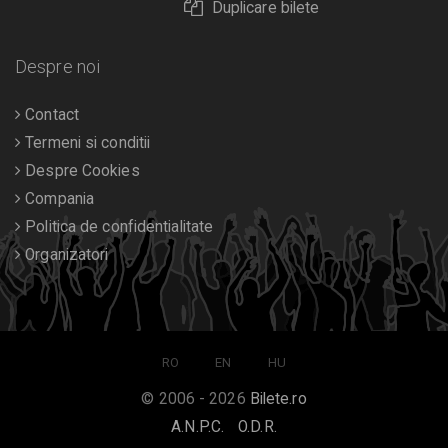
Duplicare bilete
Despre noi
Contact
Termeni si conditii
Despre Cookies
Compania
Politica de confidentialitate
Organizatori
RO
EN
HU
© 2006 - 2026
Bilete.ro
A.N.P.C.
O.D.R.