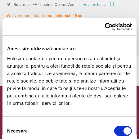
Bucuresti, FF Theatre - Centru Vechi
vezi pe harta
 Nerecomandat persoanelor sub 18 ani

Din respect pentru actori si public avem rugamintea de a va prezenta 
cu cel putin 30 de minute inainte de inceperea spectacolului. 

Dupa ora inceperii reprezentatiei, rezervarile si biletele isi pierd 
valabilitatea.
Acest site utilizează cookie-uri
Folosim cookie-uri pentru a personaliza conținutul și
anunțurile, pentru a oferi funcții de rețele sociale și pentru
Evenimentul a expirat.
a analiza traficul. De asemenea, le oferim partenerilor de
rețele sociale, de publicitate și de analize informații cu
privire la modul în care folosiți site-ul nostru. Aceștia le
pot combina cu alte informații oferite de dvs. sau culese
Newsletter @ Bilete.ro
în urma folosirii serviciilor lor.
Oferte exclusive si o editie saptamanala cu cele mai noi
evenimente.
Selecția
Email
Necesare
consimțământului