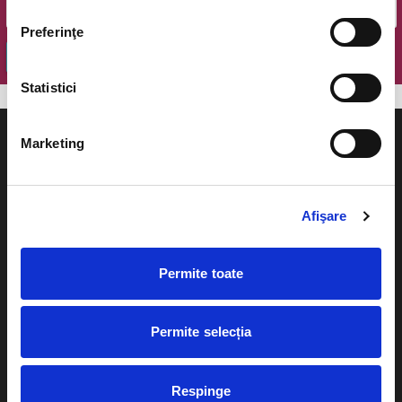
Preferinţe
OK
Statistici
Marketing
Evenimente
Ajutor
Afişare
Teatru
Cum comand bilete?
Permite toate
Concerte si
festivaluri
Plata online sau cash
Sport
Permite selecția
eBilet printat acasa
Pentru copii
Cultura
Respinge
Livrare prin curier