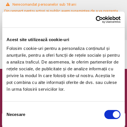
 Nerecomandat persoanelor sub 18 ani

Din respect pentru actori si public avem rugamintea de a va prezenta 
cu cel putin 30 de minute inainte de inceperea spectacolului. 

Dupa ora inceperii reprezentatiei, rezervarile si biletele isi pierd 
valabilitatea.
Acest site utilizează cookie-uri
Folosim cookie-uri pentru a personaliza conținutul și
Evenimentul a expirat.
anunțurile, pentru a oferi funcții de rețele sociale și pentru
a analiza traficul. De asemenea, le oferim partenerilor de
rețele sociale, de publicitate și de analize informații cu
privire la modul în care folosiți site-ul nostru. Aceștia le
Newsletter @ Bilete.ro
pot combina cu alte informații oferite de dvs. sau culese
în urma folosirii serviciilor lor.
Oferte exclusive si o editie saptamanala cu cele mai noi
evenimente.
Email
Selecția
Necesare
consimțământului