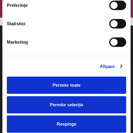
Preferinţe
OK
Statistici
Marketing
Evenimente
Ajutor
Afişare
Teatru
Cum comand bilete?
Concerte si
Permite toate
festivaluri
Plata online sau cash
Sport
Permite selecția
eBilet printat acasa
Pentru copii
Cultura
Livrare prin curier
Respinge
Diverse