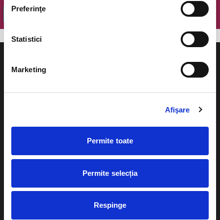
Preferinţe
OK
Statistici
Marketing
Evenimente
Ajutor
Afişare
Teatru
Cum comand bilete?
Concerte si
Permite toate
festivaluri
Plata online sau cash
Sport
Permite selecția
eBilet printat acasa
Pentru copii
Cultura
Livrare prin curier
Respinge
Diverse