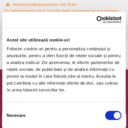
 Nerecomandat persoanelor sub 18 ani

Din respect pentru actori si public avem rugamintea de a va prezenta 
cu cel putin 30 de minute inainte de inceperea spectacolului. 

Dupa ora inceperii reprezentatiei, rezervarile si biletele isi pierd 
valabilitatea.
Acest site utilizează cookie-uri
Folosim cookie-uri pentru a personaliza conținutul și
Evenimentul a expirat.
anunțurile, pentru a oferi funcții de rețele sociale și pentru
a analiza traficul. De asemenea, le oferim partenerilor de
rețele sociale, de publicitate și de analize informații cu
privire la modul în care folosiți site-ul nostru. Aceștia le
Newsletter @ Bilete.ro
pot combina cu alte informații oferite de dvs. sau culese
în urma folosirii serviciilor lor.
Oferte exclusive si o editie saptamanala cu cele mai noi
evenimente.
Email
Selecția
Necesare
consimțământului