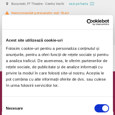
Bucuresti, FF Theatre - Centru Vechi
vezi pe harta
 Nerecomandat persoanelor sub 18 ani

Din respect pentru actori si public avem rugamintea de a va prezenta 
cu cel putin 30 de minute inainte de inceperea spectacolului. 

Dupa ora inceperii reprezentatiei, rezervarile si biletele isi pierd 
valabilitatea.
Acest site utilizează cookie-uri
Folosim cookie-uri pentru a personaliza conținutul și
anunțurile, pentru a oferi funcții de rețele sociale și pentru
Evenimentul a expirat.
a analiza traficul. De asemenea, le oferim partenerilor de
rețele sociale, de publicitate și de analize informații cu
privire la modul în care folosiți site-ul nostru. Aceștia le
pot combina cu alte informații oferite de dvs. sau culese
Newsletter @ Bilete.ro
în urma folosirii serviciilor lor.
Oferte exclusive si o editie saptamanala cu cele mai noi
evenimente.
Selecția
Email
Necesare
consimțământului