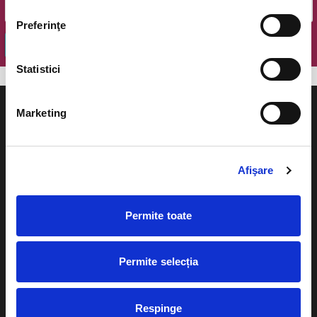
Preferinţe
OK
Statistici
Marketing
Evenimente
Ajutor
Afişare
Teatru
Cum comand bilete?
Permite toate
Concerte si
festivaluri
Plata online sau cash
Sport
Permite selecția
eBilet printat acasa
Pentru copii
Cultura
Respinge
Livrare prin curier