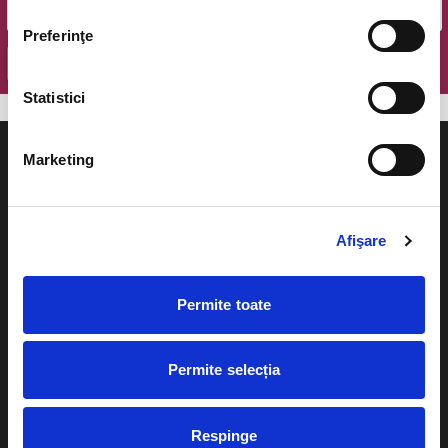
Preferinţe
OK
Statistici
Marketing
Evenimente
Ajutor
Afişare
Teatru
Cum comand bilete?
Permite toate
Concerte si
festivaluri
Plata online sau cash
Sport
Permite selecția
eBilet printat acasa
Pentru copii
Cultura
Respinge
Livrare prin curier