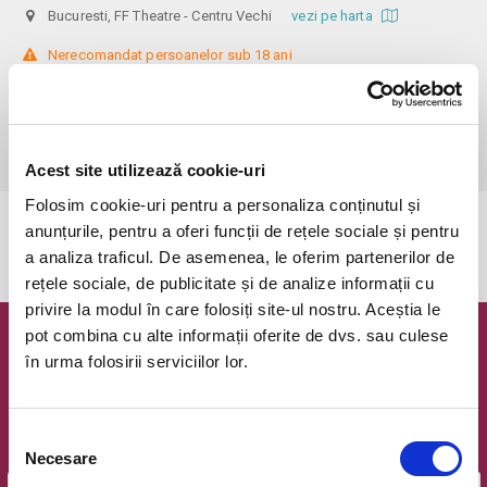
Bucuresti, FF Theatre - Centru Vechi
vezi pe harta
 Nerecomandat persoanelor sub 18 ani

Din respect pentru actori si public avem rugamintea de a va prezenta 
cu cel putin 30 de minute inainte de inceperea spectacolului. 

Dupa ora inceperii reprezentatiei, rezervarile si biletele isi pierd 
valabilitatea.
Acest site utilizează cookie-uri
Folosim cookie-uri pentru a personaliza conținutul și
anunțurile, pentru a oferi funcții de rețele sociale și pentru
Evenimentul a expirat.
a analiza traficul. De asemenea, le oferim partenerilor de
rețele sociale, de publicitate și de analize informații cu
privire la modul în care folosiți site-ul nostru. Aceștia le
pot combina cu alte informații oferite de dvs. sau culese
Newsletter @ Bilete.ro
în urma folosirii serviciilor lor.
Oferte exclusive si o editie saptamanala cu cele mai noi
evenimente.
Selecția
Email
Necesare
consimțământului