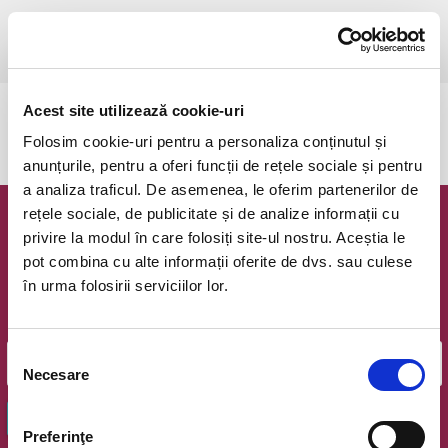
joi, 27 noiembrie 2025 ora 19:00
Bucuresti, Palatul Sutu
vezi pe harta
Acest site utilizează cookie-uri
Evenimentul a expirat.
Folosim cookie-uri pentru a personaliza conținutul și
anunțurile, pentru a oferi funcții de rețele sociale și pentru
a analiza traficul. De asemenea, le oferim partenerilor de
rețele sociale, de publicitate și de analize informații cu
Newsletter @ Bilete.ro
privire la modul în care folosiți site-ul nostru. Aceștia le
pot combina cu alte informații oferite de dvs. sau culese
Oferte exclusive si o editie saptamanala cu cele mai noi
în urma folosirii serviciilor lor.
evenimente.
Email
Selecția
Necesare
consimțământului
OK
Preferinţe