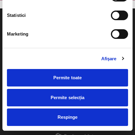
Statistici
Marketing
Evenimente
Ajutor
Teatru
Afişare
Cum comand bilete?
Concerte si
festivaluri
Plata online sau cash
Permite toate
Sport
eBilet printat acasa
Pentru copii
Permite selecția
Cultura
Livrare prin curier
Diverse
Respinge
Calendar
Returnare bilete