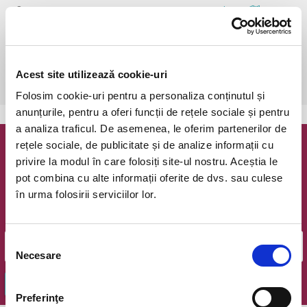
Bucuresti, Opera Comica pentru Copii
vezi pe harta
 Biletele comandate pe www.bilete.ro cu maximum 3 zile inainte de 
spectacol, se vor achita/ridica cu o zi inaintea spectacolului pana in 
ora 12:00. Dupa aceasta ora/data, nici o comanda de bilete plasata 
Acest site utilizează cookie-uri
online care este neridicata/neachitata nu mai este valabila.
Folosim cookie-uri pentru a personaliza conținutul și
anunțurile, pentru a oferi funcții de rețele sociale și pentru
a analiza traficul. De asemenea, le oferim partenerilor de
rețele sociale, de publicitate și de analize informații cu
Newsletter @ Bilete.ro
privire la modul în care folosiți site-ul nostru. Aceștia le
pot combina cu alte informații oferite de dvs. sau culese
Oferte exclusive si o editie saptamanala cu cele mai noi
în urma folosirii serviciilor lor.
evenimente.
Email
Selecția
Necesare
consimțământului
OK
Preferinţe