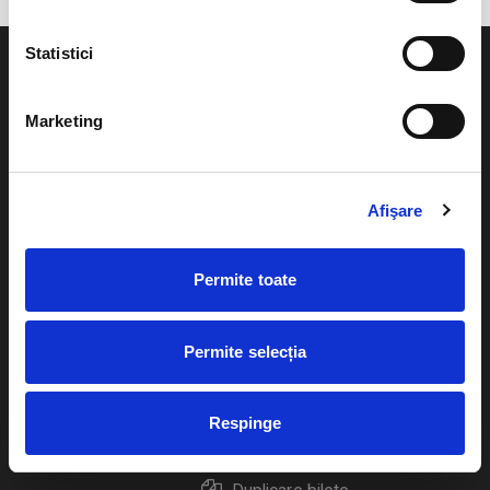
Statistici
Marketing
Evenimente
Ajutor
Teatru
Afişare
Cum comand bilete?
Concerte si
festivaluri
Plata online sau cash
Permite toate
Sport
eBilet printat acasa
Pentru copii
Permite selecția
Cultura
Livrare prin curier
Diverse
Respinge
Calendar
Returnare bilete