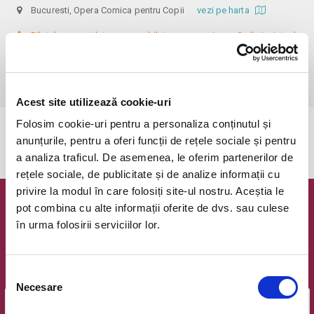
Bucuresti, Opera Comica pentru Copii
vezi pe harta
 Biletele comandate pe www.bilete.ro cu maximum 3 zile inainte de 
spectacol, se vor achita/ridica cu o zi inaintea spectacolului pana in 
ora 12:00. Dupa aceasta ora/data, nici o comanda de bilete plasata 
online care este neridicata/neachitata nu mai este valabila.
Acest site utilizează cookie-uri
Folosim cookie-uri pentru a personaliza conținutul și
Evenimentul a expirat.
anunțurile, pentru a oferi funcții de rețele sociale și pentru
a analiza traficul. De asemenea, le oferim partenerilor de
rețele sociale, de publicitate și de analize informații cu
privire la modul în care folosiți site-ul nostru. Aceștia le
pot combina cu alte informații oferite de dvs. sau culese
Newsletter @ Bilete.ro
în urma folosirii serviciilor lor.
Oferte exclusive si o editie saptamanala cu cele mai noi
evenimente.
Selecția
Email
Necesare
consimțământului