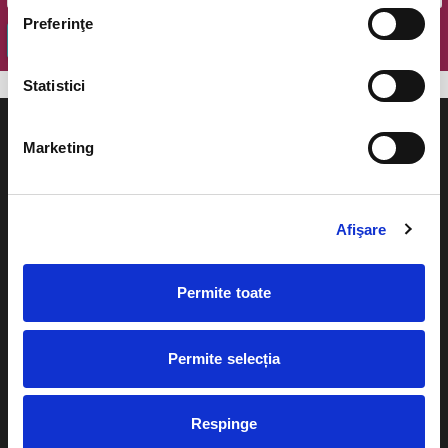
Preferinţe
OK
Statistici
Marketing
Evenimente
Ajutor
Afişare
Teatru
Cum comand bilete?
Concerte si
Permite toate
festivaluri
Plata online sau cash
Sport
Permite selecția
eBilet printat acasa
Pentru copii
Cultura
Livrare prin curier
Respinge
Diverse