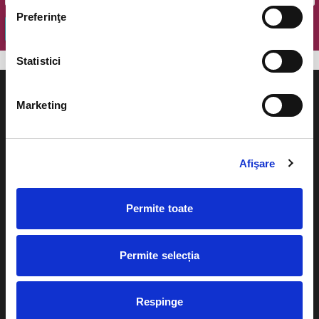
Preferinţe
OK
Statistici
Marketing
Evenimente
Ajutor
Afişare
Teatru
Cum comand bilete?
Concerte si
Permite toate
festivaluri
Plata online sau cash
Sport
Permite selecția
eBilet printat acasa
Pentru copii
Cultura
Livrare prin curier
Respinge
Diverse