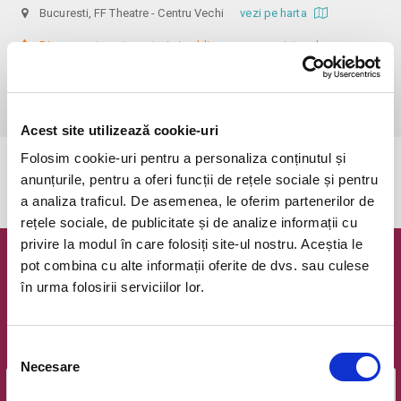
Bucuresti, FF Theatre - Centru Vechi
vezi pe harta
 Din respect pentru actori si public avem rugamintea de a va 
prezenta cu cel putin 30 de minute inainte de inceperea spectacolului. 

Dupa ora inceperii reprezentatiei, rezervarile si biletele isi pierd 
valabilitatea.
Acest site utilizează cookie-uri
Folosim cookie-uri pentru a personaliza conținutul și
Evenimentul a expirat.
anunțurile, pentru a oferi funcții de rețele sociale și pentru
a analiza traficul. De asemenea, le oferim partenerilor de
rețele sociale, de publicitate și de analize informații cu
privire la modul în care folosiți site-ul nostru. Aceștia le
pot combina cu alte informații oferite de dvs. sau culese
Newsletter @ Bilete.ro
în urma folosirii serviciilor lor.
Oferte exclusive si o editie saptamanala cu cele mai noi
evenimente.
Selecția
Email
Necesare
consimțământului