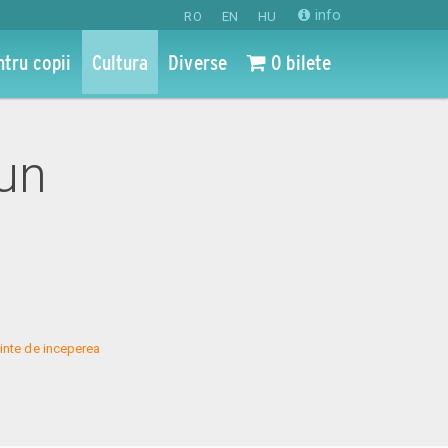
info
RO
EN
HU
ntru copii
Cultura
Diverse
0 bilete
iun
inte de inceperea 