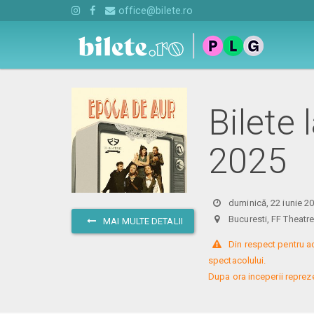
office@bilete.ro
Bilete 
2025
duminică, 22 iunie 2
Bucuresti, FF Theat
MAI MULTE DETALII
 Din respect pentru a
spectacolului. 

Dupa ora inceperii reprezent