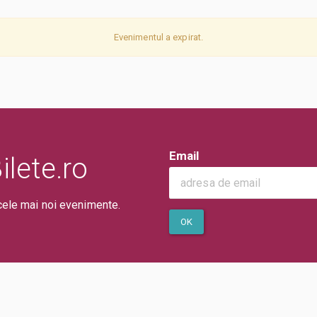
Evenimentul a expirat.
Email
lete.ro
cele mai noi evenimente.
OK