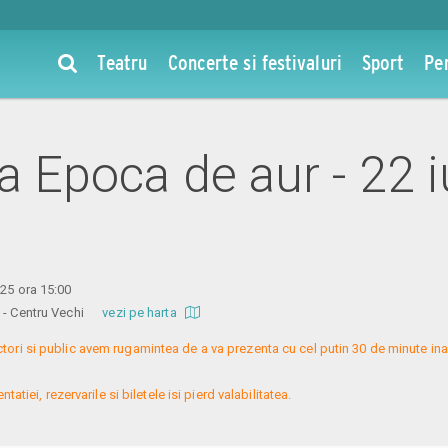
Teatru
Concerte si festivaluri
Sport
Pe
la Epoca de aur - 22 
025 ora 15:00
re - Centru Vechi
vezi pe harta
ctori si public avem rugamintea de a va prezenta cu cel putin 30 de minute ina
atiei, rezervarile si biletele isi pierd valabilitatea.