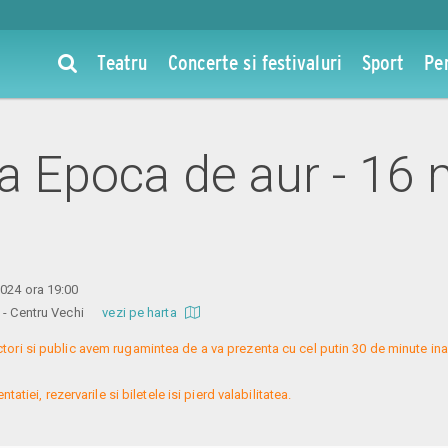
Teatru
Concerte si festivaluri
Sport
Pe
la Epoca de aur - 16
024 ora 19:00
re - Centru Vechi
vezi pe harta
ctori si public avem rugamintea de a va prezenta cu cel putin 30 de minute ina
atiei, rezervarile si biletele isi pierd valabilitatea.