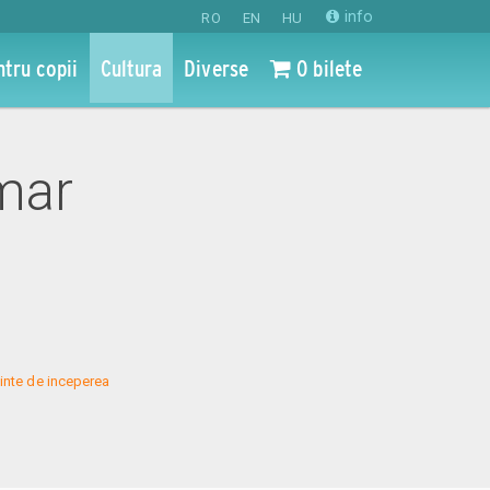
info
RO
EN
HU
ntru copii
Cultura
Diverse
0 bilete
 mar
inte de inceperea 