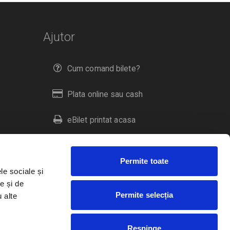
Ajutor
Cum comand bilete?
Plata online sau cash
eBilet printat acasa
Livrare prin curier
Permite toate
Returnare bilete
le sociale și
e și de
Permite selecția
u alte
Duplicare bilete
Respinge