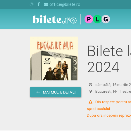
office@bilete.ro
Bilete 
2024
sâmbătă, 16 martie 2
Bucuresti, FF Theat
MAI MULTE DETALII
 Din respect pentru a
spectacolului. 

Dupa ora inceperii reprezent