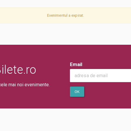
Evenimentul a expirat.
Email
lete.ro
cele mai noi evenimente.
OK