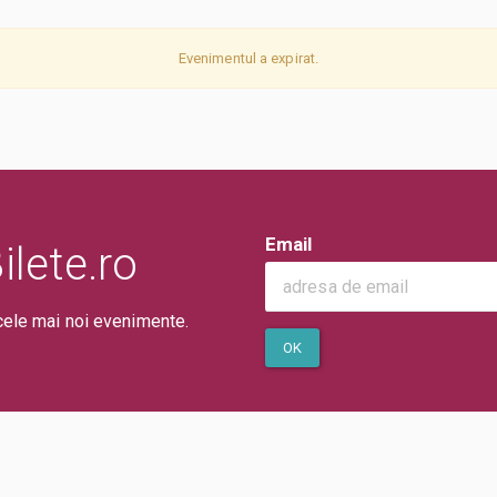
Evenimentul a expirat.
Email
lete.ro
cele mai noi evenimente.
OK