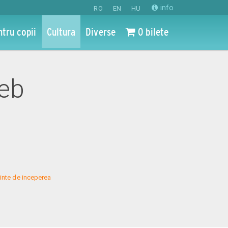
info
RO
EN
HU
ntru copii
Cultura
Diverse
0 bilete
feb
inte de inceperea 