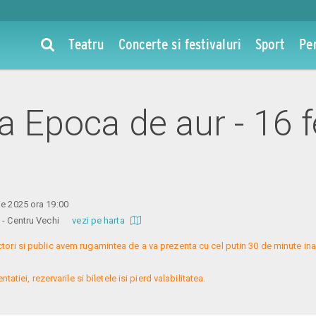
Teatru
Concerte si festivaluri
Sport
Pe
la Epoca de aur - 16 
ie 2025 ora 19:00
re - Centru Vechi
vezi pe harta
ctori si public avem rugamintea de a va prezenta cu cel putin 30 de minute ina
atiei, rezervarile si biletele isi pierd valabilitatea.