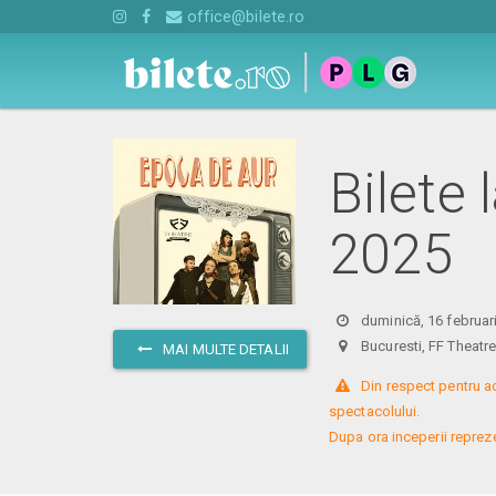
office@bilete.ro
Bilete 
2025
duminică, 16 februar
Bucuresti, FF Theat
MAI MULTE DETALII
 Din respect pentru a
spectacolului. 

Dupa ora inceperii reprezent