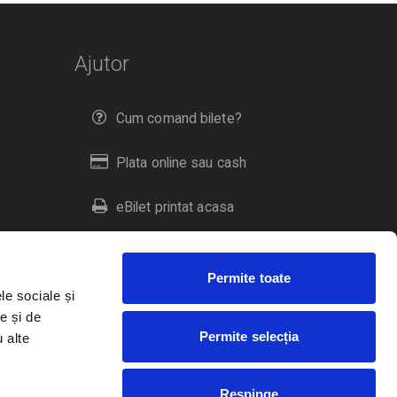
Ajutor
Cum comand bilete?
Plata online sau cash
eBilet printat acasa
Livrare prin curier
Permite toate
Returnare bilete
le sociale și
e și de
Permite selecția
u alte
Duplicare bilete
Respinge