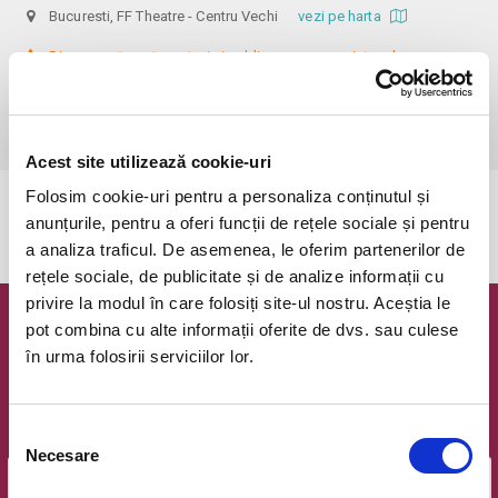
Bucuresti, FF Theatre - Centru Vechi
vezi pe harta
 Din respect pentru actori si public avem rugamintea de a va 
prezenta cu cel putin 30 de minute inainte de inceperea spectacolului. 

Dupa ora inceperii reprezentatiei, rezervarile si biletele isi pierd 
valabilitatea.
Acest site utilizează cookie-uri
Folosim cookie-uri pentru a personaliza conținutul și
Evenimentul a expirat.
anunțurile, pentru a oferi funcții de rețele sociale și pentru
a analiza traficul. De asemenea, le oferim partenerilor de
rețele sociale, de publicitate și de analize informații cu
privire la modul în care folosiți site-ul nostru. Aceștia le
pot combina cu alte informații oferite de dvs. sau culese
Newsletter @ Bilete.ro
în urma folosirii serviciilor lor.
Oferte exclusive si o editie saptamanala cu cele mai noi
evenimente.
Selecția
Email
Necesare
consimțământului