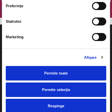
Preferinţe
OK
Statistici
Marketing
Evenimente
Ajutor
Afişare
Teatru
Cum comand bilete?
Concerte si
Permite toate
festivaluri
Plata online sau cash
Sport
Permite selecția
eBilet printat acasa
Pentru copii
Cultura
Livrare prin curier
Respinge
Diverse