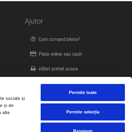
Ajutor
Cum comand bilete?
Plata online sau cash
eBilet printat acasa
Livrare prin curier
Permite toate
Returnare bilete
le sociale și
e și de
Permite selecția
u alte
Duplicare bilete
Respinge