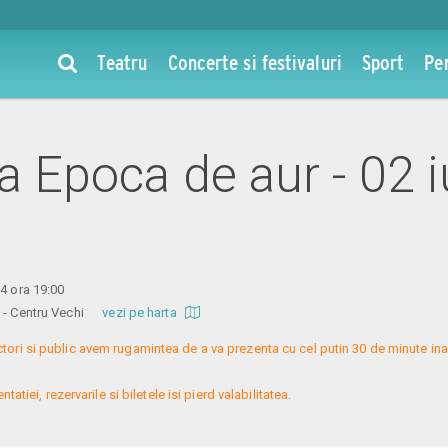
Teatru
Concerte si festivaluri
Sport
Pe
la Epoca de aur - 02 
24 ora 19:00
re - Centru Vechi
vezi pe harta
ctori si public avem rugamintea de a va prezenta cu cel putin 30 de minute ina
atiei, rezervarile si biletele isi pierd valabilitatea.