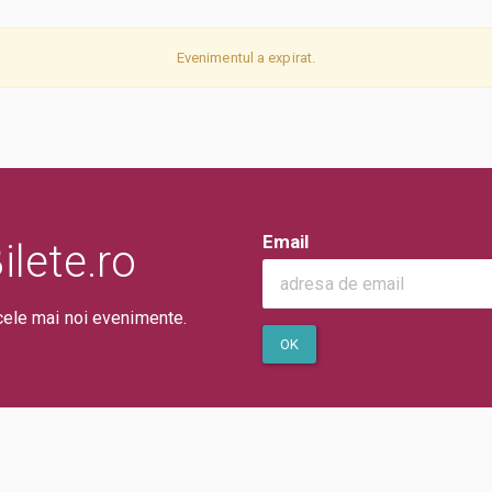
Evenimentul a expirat.
Email
lete.ro
cele mai noi evenimente.
OK