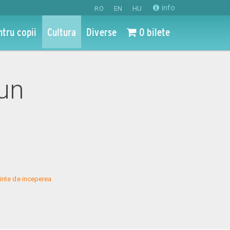
info
RO
EN
HU
ntru copii
Cultura
Diverse
0 bilete
iun
inte de inceperea 