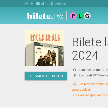
office@bilete.ro
Bilete 
2024
duminică, 2 iunie 20
Bucuresti, FF Theat
MAI MULTE DETALII
 Din respect pentru a
spectacolului. 

Dupa ora inceperii reprezent