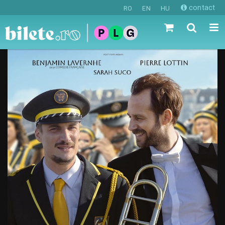
contact
RO
EN
HU