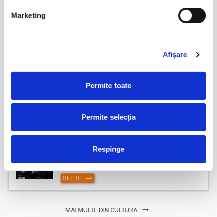
Șoricelul neascultător
23
Marketing
aug
Bucuresti
BILETE
Afişare
AȘTEPTÂNDU-L PE ULISE
17
Permite toate
sept
Cluj-Napoca
BILETE
Permite selecția
17
Deschiderea Stagiunii - Filarmonica Pitesti
Respinge
sept
Pitesti
BILETE
MAI MULTE DIN CULTURA