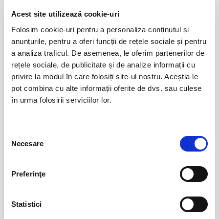
Acest site utilizează cookie-uri
Copiii au idei trăsnite
08
Folosim cookie-uri pentru a personaliza conținutul și
aug
Bucuresti
anunțurile, pentru a oferi funcții de rețele sociale și pentru
a analiza traficul. De asemenea, le oferim partenerilor de
BILETE
rețele sociale, de publicitate și de analize informații cu
privire la modul în care folosiți site-ul nostru. Aceștia le
pot combina cu alte informații oferite de dvs. sau culese
12
VIYAF VIRTUOSI - MARILE CONCERTE
PENTRU PIAN II
în urma folosirii serviciilor lor.
aug
Arad
BILETE
Selecția
Necesare
consimțământului
Csíki Jazz - International Jazz
14
Festival
aug
Preferinţe
Csikszereda
BILETE
Statistici