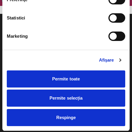
Statistici
Marketing
Evenimente
Ajutor
Afişare
Teatru
Cum comand bilete?
Concerte si
festivaluri
Permite toate
Plata online sau cash
Sport
eBilet printat acasa
Pentru copii
Permite selecția
Cultura
Livrare prin curier
Diverse
Respinge
Calendar
Returnare bilete