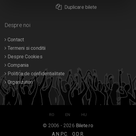
Duplicare bilete
Despre noi
Contact
Termeni si conditii
Despre Cookies
Compania
Politica de confidentialitate
Organizatori
RO
EN
HU
© 2006 - 2026
Bilete.ro
A.N.P.C.
O.D.R.