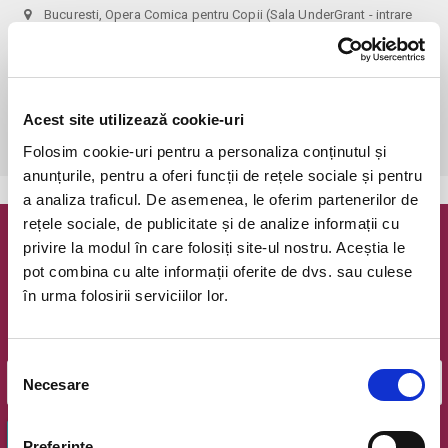
Bucuresti, Opera Comica pentru Copii (Sala UnderGrant - intrare
gradina)
vezi pe harta
 Biletele comandate pe www.bilete.ro cu maximum 3 zile inainte de 
spectacol, se vor achita/ridica cu o zi inaintea spectacolului pana in 
Acest site utilizează cookie-uri
ora 12:00. Dupa aceasta ora/data, nici o comanda de bilete plasata 
online care este neridicata/neachitata nu mai este valabila.
Folosim cookie-uri pentru a personaliza conținutul și
anunțurile, pentru a oferi funcții de rețele sociale și pentru
a analiza traficul. De asemenea, le oferim partenerilor de
rețele sociale, de publicitate și de analize informații cu
Newsletter @ Bilete.ro
privire la modul în care folosiți site-ul nostru. Aceștia le
pot combina cu alte informații oferite de dvs. sau culese
în urma folosirii serviciilor lor.
Oferte exclusive si o editie saptamanala cu cele mai noi
evenimente.
Email
Selecția
Necesare
consimțământului
OK
Preferinţe