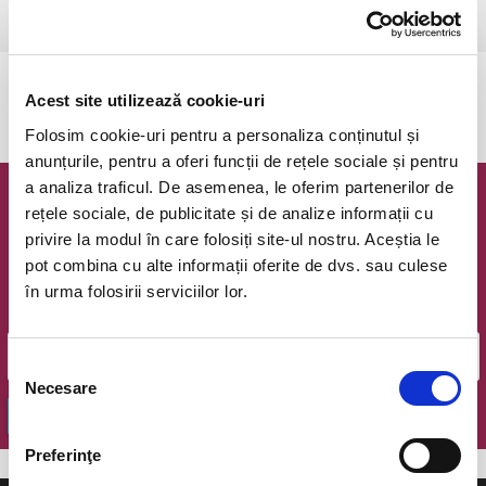
Csikszereda, Csiki Mozi
vezi pe harta
Evenimentul a expirat.
Acest site utilizează cookie-uri
Folosim cookie-uri pentru a personaliza conținutul și
anunțurile, pentru a oferi funcții de rețele sociale și pentru
a analiza traficul. De asemenea, le oferim partenerilor de
Newsletter @ Bilete.ro
rețele sociale, de publicitate și de analize informații cu
privire la modul în care folosiți site-ul nostru. Aceștia le
Oferte exclusive si o editie saptamanala cu cele mai noi
pot combina cu alte informații oferite de dvs. sau culese
evenimente.
în urma folosirii serviciilor lor.
Email
Selecția
Necesare
consimțământului
OK
Preferinţe