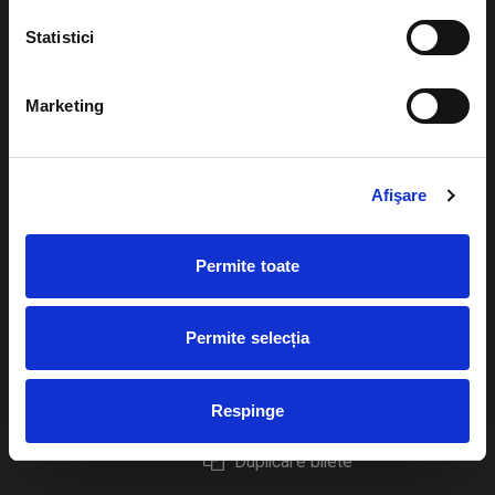
Statistici
Marketing
Evenimente
Ajutor
Teatru
Cum comand bilete?
Afişare
Concerte si
festivaluri
Plata online sau cash
Permite toate
Sport
eBilet printat acasa
Pentru copii
Cultura
Permite selecția
Livrare prin curier
Diverse
Calendar
Returnare bilete
Respinge
Duplicare bilete