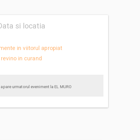
Data si locatia
mente in viitorul apropiat
revino in curand
anunta-ma pe email cand apare urmatorul eveniment la EL MURO