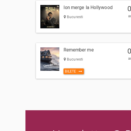
Ion merge la Hollywood
a
Bucuresti
Remember me
a
Bucuresti
BILETE