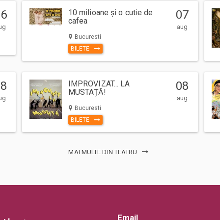
06
10 milioane și o cutie de
07
cafea
ug
aug
Bucuresti
BILETE
08
IMPROVIZAT... LA
08
MUSTAȚĂ!
ug
aug
Bucuresti
BILETE
MAI MULTE DIN TEATRU
Email