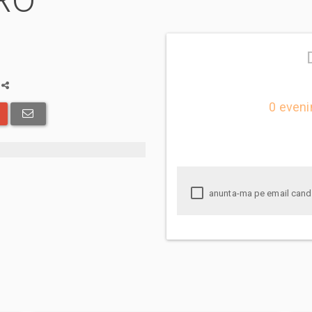
URO
a
0 eveni