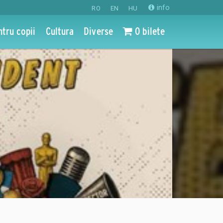
info
RO
EN
HU
ntru copii
Cultura
Diverse
0 bilete