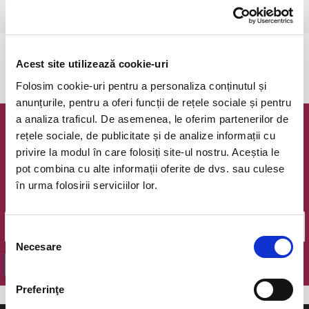
Arad, Filarmonica Arad
vezi pe harta
Evenimentul a expirat.
Acest site utilizează cookie-uri
Folosim cookie-uri pentru a personaliza conținutul și
anunțurile, pentru a oferi funcții de rețele sociale și pentru
a analiza traficul. De asemenea, le oferim partenerilor de
Newsletter @ Bilete.ro
rețele sociale, de publicitate și de analize informații cu
privire la modul în care folosiți site-ul nostru. Aceștia le
Oferte exclusive si o editie saptamanala cu cele mai noi
pot combina cu alte informații oferite de dvs. sau culese
evenimente.
în urma folosirii serviciilor lor.
Email
Selecția
Necesare
consimțământului
OK
Preferinţe