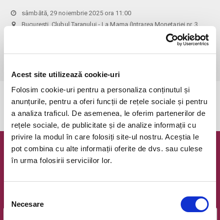
sâmbătă, 29 noiembrie 2025 ora 11:00
Bucuresti, Clubul Taranului - La Mama (Intrarea Monetariei nr. 3,
Sector 1)
vezi pe harta
 Pentru copiii cu vârsta de peste 1 an se achită bilet.

Se achită bilete atât pentru părinti cât și pentru copii.
Acest site utilizează cookie-uri
Folosim cookie-uri pentru a personaliza conținutul și
Evenimentul a expirat.
anunțurile, pentru a oferi funcții de rețele sociale și pentru
a analiza traficul. De asemenea, le oferim partenerilor de
rețele sociale, de publicitate și de analize informații cu
privire la modul în care folosiți site-ul nostru. Aceștia le
pot combina cu alte informații oferite de dvs. sau culese
Newsletter @ Bilete.ro
în urma folosirii serviciilor lor.
Oferte exclusive si o editie saptamanala cu cele mai noi
evenimente.
Selecția
Email
Necesare
consimțământului