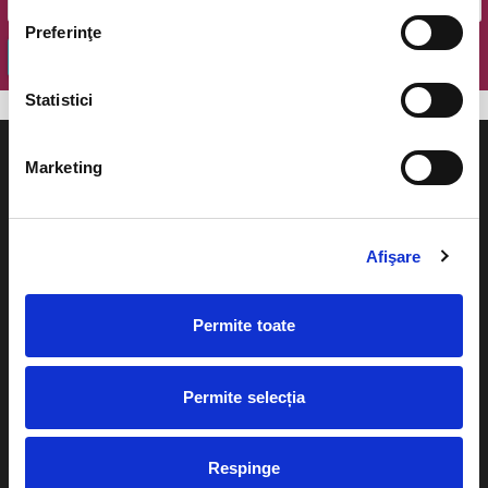
Preferinţe
OK
Statistici
Marketing
Evenimente
Ajutor
Afişare
Teatru
Cum comand bilete?
Permite toate
Concerte si
festivaluri
Plata online sau cash
Sport
Permite selecția
eBilet printat acasa
Pentru copii
Cultura
Respinge
Livrare prin curier
Diverse