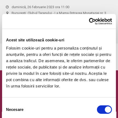
duminică, 26 februarie 2023 ora 11:00
Bucuresti, Clubul Taranului - La Mama (Intrarea Monetariei nr. 3,
Sector 1)
vezi pe harta
 Pentru copiii cu vârsta de peste 1 an se achită bilet.

Se achită bilete atât pentru părinti cât și pentru copii.
Acest site utilizează cookie-uri
Folosim cookie-uri pentru a personaliza conținutul și
Evenimentul a expirat.
anunțurile, pentru a oferi funcții de rețele sociale și pentru
a analiza traficul. De asemenea, le oferim partenerilor de
rețele sociale, de publicitate și de analize informații cu
privire la modul în care folosiți site-ul nostru. Aceștia le
pot combina cu alte informații oferite de dvs. sau culese
Newsletter @ Bilete.ro
în urma folosirii serviciilor lor.
Oferte exclusive si o editie saptamanala cu cele mai noi
evenimente.
Selecția
Email
Necesare
consimțământului