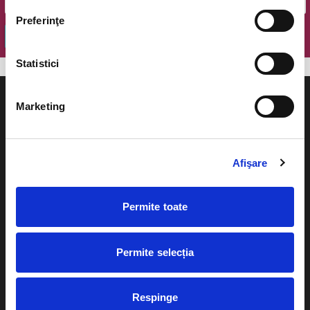
Preferinţe
OK
Statistici
Marketing
Evenimente
Ajutor
Afişare
Teatru
Cum comand bilete?
Permite toate
Concerte si
festivaluri
Plata online sau cash
Sport
Permite selecția
eBilet printat acasa
Pentru copii
Cultura
Respinge
Livrare prin curier
Diverse