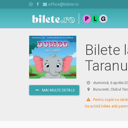
office@bilete.ro
Bilete
Taranu
duminică, 6 aprilie 2
Bucuresti, Clubul Tar
MAI MULTE DETALII
 Pentru copiii cu vârst
Se achită bilete atât pentru