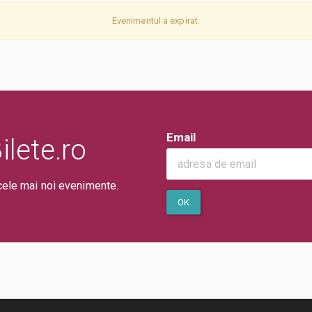
Evenimentul a expirat.
Email
lete.ro
cele mai noi evenimente.
OK