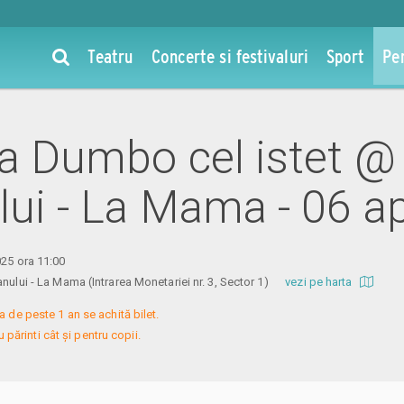
Teatru
Concerte si festivaluri
Sport
Pe
 la Dumbo cel istet @
lui - La Mama - 06 a
025 ora 11:00
anului - La Mama (Intrarea Monetariei nr. 3, Sector 1)
vezi pe harta
a de peste 1 an se achită bilet.

 părinti cât și pentru copii.