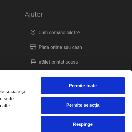
Ajutor
Cum comand bilete?
Plata online sau cash
eBilet printat acasa
Livrare prin curier
Permite toate
Returnare bilete
le sociale și
e și de
Permite selecția
u alte
Duplicare bilete
Respinge