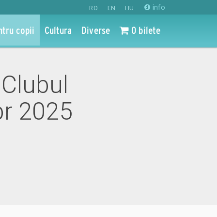
info
RO
EN
HU
ntru copii
Cultura
Diverse
0 bilete
 Clubul
pr 2025