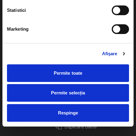
Statistici
Marketing
Evenimente
Ajutor
Teatru
Cum comand bilete?
Afişare
Concerte si
festivaluri
Plata online sau cash
Permite toate
Sport
eBilet printat acasa
Pentru copii
Cultura
Permite selecția
Livrare prin curier
Diverse
Calendar
Returnare bilete
Respinge
Duplicare bilete