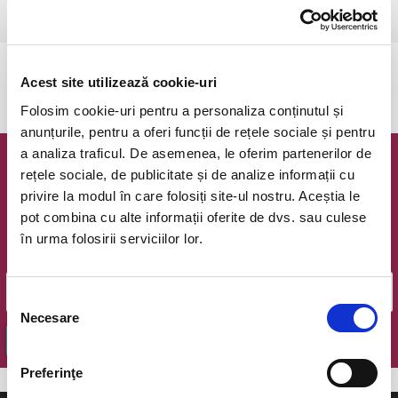
Bucuresti, Teatrul de Comedie
vezi pe harta
Evenimentul a expirat.
Acest site utilizează cookie-uri
Folosim cookie-uri pentru a personaliza conținutul și
anunțurile, pentru a oferi funcții de rețele sociale și pentru
a analiza traficul. De asemenea, le oferim partenerilor de
Newsletter @ Bilete.ro
rețele sociale, de publicitate și de analize informații cu
privire la modul în care folosiți site-ul nostru. Aceștia le
Oferte exclusive si o editie saptamanala cu cele mai noi
pot combina cu alte informații oferite de dvs. sau culese
evenimente.
în urma folosirii serviciilor lor.
Email
Selecția
Necesare
consimțământului
OK
Preferinţe