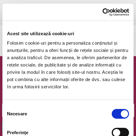
joi, 25 mai 2023 ora 19:00
Timisoara, Studioul Franciscan
vezi pe harta
Acest site utilizează cookie-uri
Evenimentul a expirat.
Folosim cookie-uri pentru a personaliza conținutul și
anunțurile, pentru a oferi funcții de rețele sociale și pentru
a analiza traficul. De asemenea, le oferim partenerilor de
rețele sociale, de publicitate și de analize informații cu
Newsletter @ Bilete.ro
privire la modul în care folosiți site-ul nostru. Aceștia le
pot combina cu alte informații oferite de dvs. sau culese
Oferte exclusive si o editie saptamanala cu cele mai noi
în urma folosirii serviciilor lor.
evenimente.
Email
Selecția
Necesare
consimțământului
OK
Preferinţe