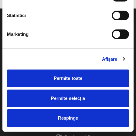
Statistici
Marketing
Evenimente
Ajutor
Teatru
Afişare
Cum comand bilete?
Concerte si
festivaluri
Plata online sau cash
Permite toate
Sport
eBilet printat acasa
Pentru copii
Permite selecția
Cultura
Livrare prin curier
Diverse
Respinge
Calendar
Returnare bilete