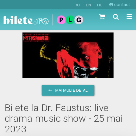
contact
RO
EN
HU
MAI MULTE DETALII
Bilete la Dr. Faustus: live
drama music show - 25 mai
2023