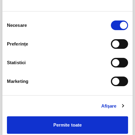
Remember me
08
Selecția
aug
Bucuresti
Necesare
consimțământului
BILETE
Preferinţe
IMPROVIZAT... LA MUSTAȚĂ!
08
Statistici
aug
Bucuresti
BILETE
Marketing
Promit să mă joc!
15
aug
Afişare
Bucuresti
BILETE
Permite toate