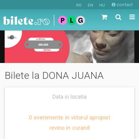
contact
RO
EN
HU
Bilete la DONA JUANA
Data si locatia
0 evenimente in viitorul apropiat
revino in curand