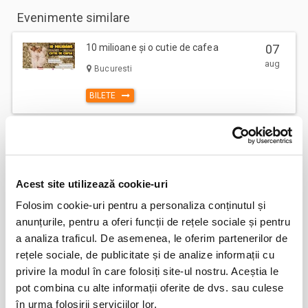
Evenimente similare
10 milioane și o cutie de cafea
07
aug
Bucuresti
BILETE
Hansel si Gretel - Compania la
08
Mustata
aug
Bucuresti
Acest site utilizează cookie-uri
BILETE
Folosim cookie-uri pentru a personaliza conținutul și
anunțurile, pentru a oferi funcții de rețele sociale și pentru
a analiza traficul. De asemenea, le oferim partenerilor de
O femeie impartita la doi
08
rețele sociale, de publicitate și de analize informații cu
aug
Bucuresti
privire la modul în care folosiți site-ul nostru. Aceștia le
pot combina cu alte informații oferite de dvs. sau culese
BILETE
în urma folosirii serviciilor lor.