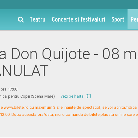
Teatru
Concerte si festivaluri
Sport
Pe
la Don Quijote - 08 m
ANULAT
 ora 17:00
mica pentru Copii (Scena Mare)
vezi pe harta
e www.bilete.ro cu maximum 3 zile inainte de spectacol, se vor achita/ridica c
 12:00. Dupa aceasta ora/data, nici o comanda de bilete plasata online care es