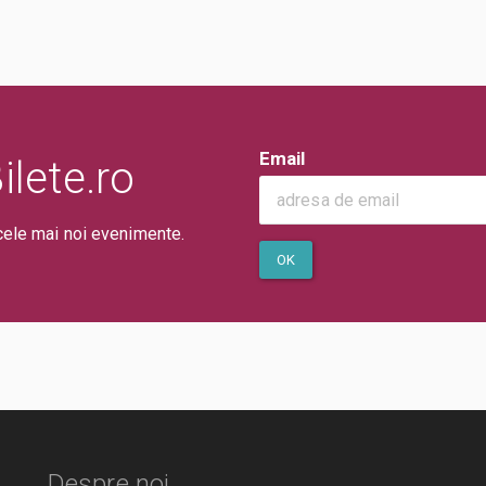
Email
lete.ro
cele mai noi evenimente.
OK
Despre noi