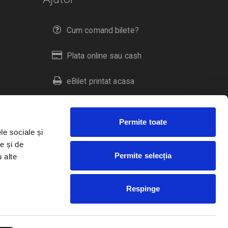
Cum comand bilete?
Plata online sau cash
eBilet printat acasa
Livrare prin curier
Permite toate
Returnare bilete
le sociale și
e și de
Permite selecția
u alte
Duplicare bilete
Respinge
RO
EN
HU