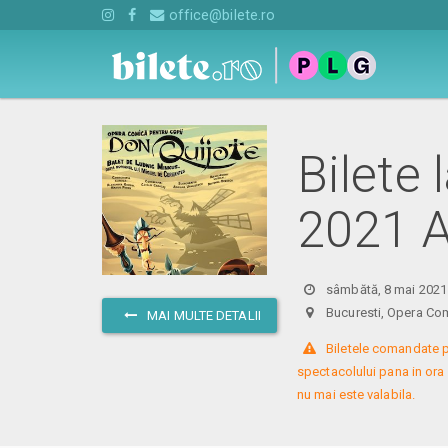
office@bilete.ro
Bilete 
2021 
sâmbătă, 8 mai 2021
Bucuresti, Opera Co
MAI MULTE DETALII
 Biletele comandate p
spectacolului pana in ora
nu mai este valabila.