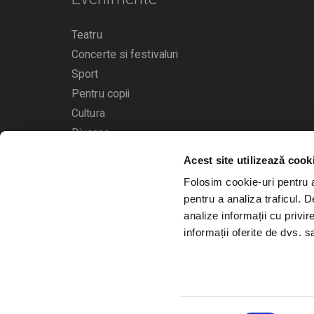
Teatru
Concerte si festivaluri
Sport
Pentru copii
Cultura
Diverse
Acest site utilizează cook
Calendarul evenimentelor
Folosim cookie-uri pentru a 
pentru a analiza traficul. 
analize informații cu privir
informații oferite de dvs. sa
© 2006 - 2026
Bilete.ro