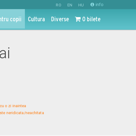
info
RO
EN
HU
ntru copii
Cultura
Diverse
0 bilete
ai
u o zi inaintea 
te neridicata/neachitata 