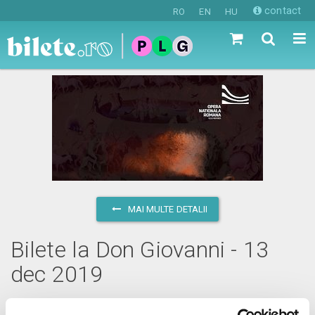
contact
RO
EN
HU
MAI MULTE DETALII
Bilete la Don Giovanni - 13
dec 2019
vineri, 13 decembrie 2019 ora 18:30