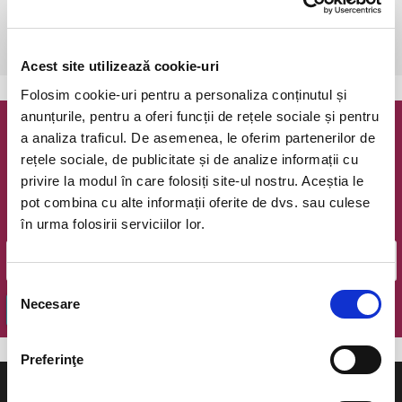
Cluj-Napoca, Opera Romana
vezi pe harta
 Vârsta recomandată: 9+
Acest site utilizează cookie-uri
Folosim cookie-uri pentru a personaliza conținutul și
anunțurile, pentru a oferi funcții de rețele sociale și pentru
a analiza traficul. De asemenea, le oferim partenerilor de
Newsletter @ Bilete.ro
rețele sociale, de publicitate și de analize informații cu
privire la modul în care folosiți site-ul nostru. Aceștia le
Oferte exclusive si o editie saptamanala cu cele mai noi
evenimente.
pot combina cu alte informații oferite de dvs. sau culese
în urma folosirii serviciilor lor.
Email
Selecția
Necesare
consimțământului
OK
Preferinţe