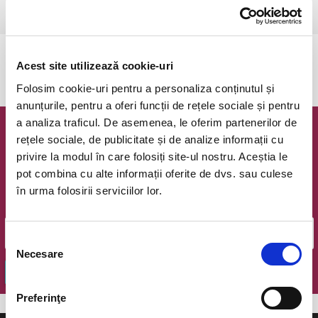
Csikszereda, Csiki Mozi
vezi pe harta
Evenimentul a expirat.
Acest site utilizează cookie-uri
Folosim cookie-uri pentru a personaliza conținutul și
anunțurile, pentru a oferi funcții de rețele sociale și pentru
a analiza traficul. De asemenea, le oferim partenerilor de
Newsletter @ Bilete.ro
rețele sociale, de publicitate și de analize informații cu
privire la modul în care folosiți site-ul nostru. Aceștia le
Oferte exclusive si o editie saptamanala cu cele mai noi
pot combina cu alte informații oferite de dvs. sau culese
evenimente.
în urma folosirii serviciilor lor.
Email
Selecția
Necesare
consimțământului
OK
Preferinţe