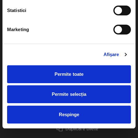
Statistici
Marketing
Evenimente
Ajutor
Teatru
Cum comand bilete?
Afişare
Concerte si
festivaluri
Plata online sau cash
Permite toate
Sport
eBilet printat acasa
Pentru copii
Cultura
Permite selecția
Livrare prin curier
Diverse
Calendar
Returnare bilete
Respinge
Duplicare bilete