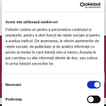
Ramnicu Valcea, Cinema Geo Saizescu
vezi pe harta
Evenimentul a expirat.
Acest site utilizează cookie-uri
Folosim cookie-uri pentru a personaliza conținutul și
anunțurile, pentru a oferi funcții de rețele sociale și pentru
a analiza traficul. De asemenea, le oferim partenerilor de
Newsletter @ Bilete.ro
rețele sociale, de publicitate și de analize informații cu
privire la modul în care folosiți site-ul nostru. Aceștia le
Oferte exclusive si o editie saptamanala cu cele mai noi
pot combina cu alte informații oferite de dvs. sau culese
evenimente.
în urma folosirii serviciilor lor.
Email
Selecția
Necesare
consimțământului
OK
Preferinţe