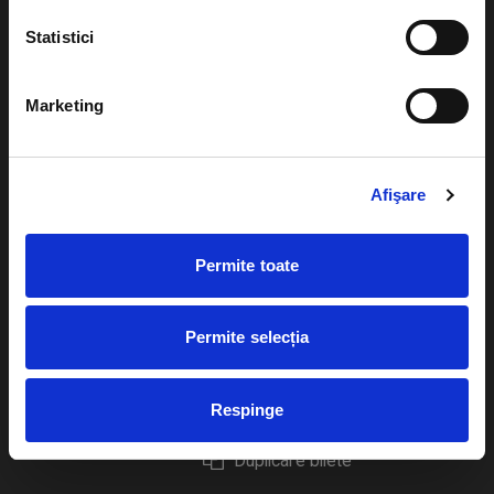
Statistici
Marketing
Evenimente
Ajutor
Teatru
Cum comand bilete?
Afişare
Concerte si
festivaluri
Plata online sau cash
Permite toate
Sport
eBilet printat acasa
Pentru copii
Cultura
Permite selecția
Livrare prin curier
Diverse
Calendar
Returnare bilete
Respinge
Duplicare bilete