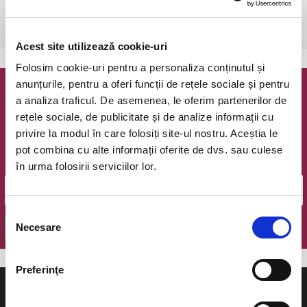
Timisoara, Teatrul pentru Copii si Tineret Merlin
vezi pe harta
Acest site utilizează cookie-uri
Folosim cookie-uri pentru a personaliza conținutul și
anunțurile, pentru a oferi funcții de rețele sociale și pentru
Newsletter @ Bilete.ro
a analiza traficul. De asemenea, le oferim partenerilor de
rețele sociale, de publicitate și de analize informații cu
Oferte exclusive si o editie saptamanala cu cele mai noi
privire la modul în care folosiți site-ul nostru. Aceștia le
evenimente.
pot combina cu alte informații oferite de dvs. sau culese
Email
în urma folosirii serviciilor lor.
Selecția
Necesare
OK
consimțământului
Preferinţe