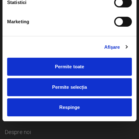
Statistici
Evenimente
Ajutor
Marketing
Teatru
Cum comand bilete?
Concerte si
Afişare
festivaluri
Plata online sau cash
Sport
Permite toate
eBilet printat acasa
Pentru copii
Cultura
Livrare prin curier
Diverse
Permite selecția
Calendar
Returnare bilete
Respinge
Duplicare bilete
Despre noi