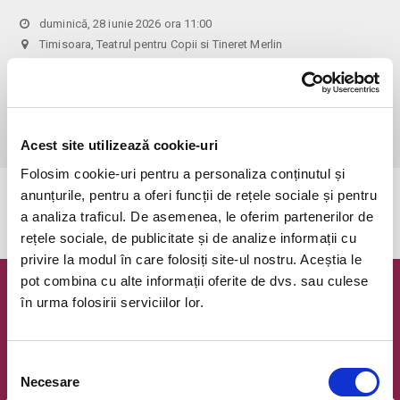
duminică, 28 iunie 2026 ora 11:00
Timisoara, Teatrul pentru Copii si Tineret Merlin
vezi pe harta
 Va rugam sa nu intarziati!

Atentie! Biletele comandate si neachitate vor expira in 1 zi!

Copiii peste 2 ani platesc bilet! Biletul de adulti costa 30 RON!
Acest site utilizează cookie-uri
Folosim cookie-uri pentru a personaliza conținutul și
anunțurile, pentru a oferi funcții de rețele sociale și pentru
Evenimentul a expirat.
a analiza traficul. De asemenea, le oferim partenerilor de
rețele sociale, de publicitate și de analize informații cu
privire la modul în care folosiți site-ul nostru. Aceștia le
pot combina cu alte informații oferite de dvs. sau culese
Newsletter @ Bilete.ro
în urma folosirii serviciilor lor.
Oferte exclusive si o editie saptamanala cu cele mai noi
evenimente.
Selecția
Necesare
Email
consimțământului