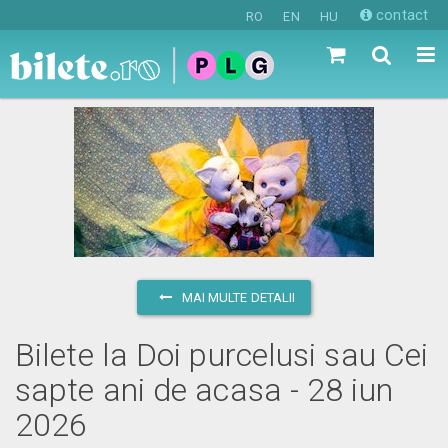
contact
RO
EN
HU
MAI MULTE DETALII
Bilete la Doi purcelusi sau Cei
sapte ani de acasa - 28 iun
2026