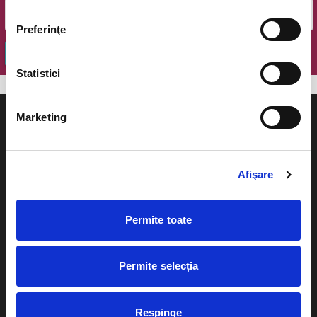
Preferinţe
OK
Statistici
Marketing
Afişare
Evenimente
Ajutor
Teatru
Cum comand bilete?
Permite toate
Concerte si
festivaluri
Plata online sau cash
Permite selecția
Sport
eBilet printat acasa
Pentru copii
Cultura
Respinge