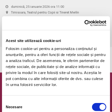
duminică, 25 ianuarie 2026 ora 11:00
Timisoara, Teatrul pentru Copii si Tineret Merlin
vezi pe harta
 Va rugam sa nu intarziati!

Atentie! Biletele comandate si neachitate vor expira in 1 zi!

Copiii peste 2 ani platesc bilet! Biletul de adulti costa 30 RON!
Acest site utilizează cookie-uri
Folosim cookie-uri pentru a personaliza conținutul și
anunțurile, pentru a oferi funcții de rețele sociale și pentru
Evenimentul a expirat.
a analiza traficul. De asemenea, le oferim partenerilor de
rețele sociale, de publicitate și de analize informații cu
privire la modul în care folosiți site-ul nostru. Aceștia le
pot combina cu alte informații oferite de dvs. sau culese
Newsletter @ Bilete.ro
în urma folosirii serviciilor lor.
Oferte exclusive si o editie saptamanala cu cele mai noi
evenimente.
Selecția
Necesare
Email
consimțământului