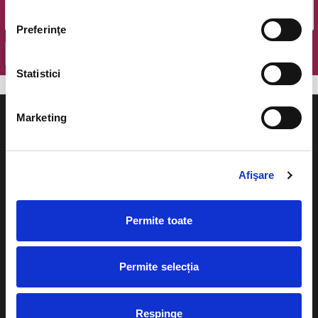
Preferinţe
OK
Statistici
Marketing
Afişare
Evenimente
Ajutor
Teatru
Cum comand bilete?
Permite toate
Concerte si
festivaluri
Plata online sau cash
Permite selecția
Sport
eBilet printat acasa
Pentru copii
Cultura
Respinge