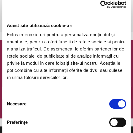
Timisoara,
vezi pe harta
 Comenzile neachitate expira dupa 1 zi!

Vârstă recomandată: 3+
Acest site utilizează cookie-uri
Folosim cookie-uri pentru a personaliza conținutul și
anunțurile, pentru a oferi funcții de rețele sociale și pentru
a analiza traficul. De asemenea, le oferim partenerilor de
Newsletter @ Bilete.ro
rețele sociale, de publicitate și de analize informații cu
privire la modul în care folosiți site-ul nostru. Aceștia le
Oferte exclusive si o editie saptamanala cu cele mai noi
pot combina cu alte informații oferite de dvs. sau culese
evenimente.
în urma folosirii serviciilor lor.
Email
Selecția
Necesare
consimțământului
OK
Preferinţe