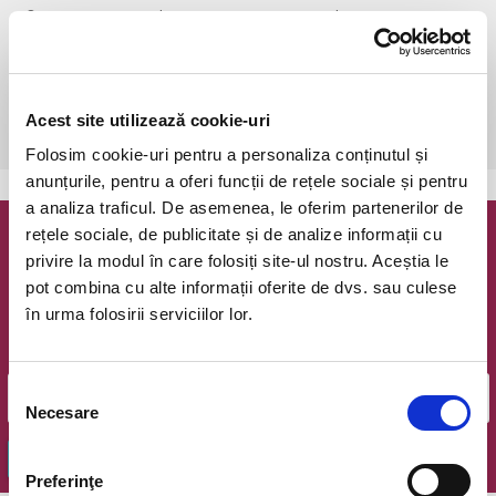
Timisoara, Teatrul pentru Copii si Tineret Merlin
vezi pe harta
 Va rugam sa nu intarziati!

Atentie! Biletele comandate si neachitate vor expira in 1 zi!

Acest site utilizează cookie-uri
Copiii peste 2 ani platesc bilet! Biletul de adulti costa 21 RON!
Folosim cookie-uri pentru a personaliza conținutul și
anunțurile, pentru a oferi funcții de rețele sociale și pentru
a analiza traficul. De asemenea, le oferim partenerilor de
rețele sociale, de publicitate și de analize informații cu
Newsletter @ Bilete.ro
privire la modul în care folosiți site-ul nostru. Aceștia le
pot combina cu alte informații oferite de dvs. sau culese
Oferte exclusive si o editie saptamanala cu cele mai noi
în urma folosirii serviciilor lor.
evenimente.
Email
Selecția
Necesare
consimțământului
OK
Preferinţe