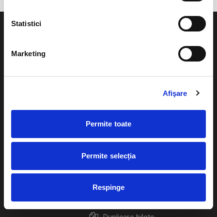
Statistici
Marketing
Evenimente
Ajutor
Teatru
Afişare
Cum comand bilete?
Concerte si
festivaluri
Plata online sau cash
Permite toate
Sport
eBilet printat acasa
Pentru copii
Permite selecția
Cultura
Livrare prin curier
Diverse
Respinge
Calendar
Returnare bilete