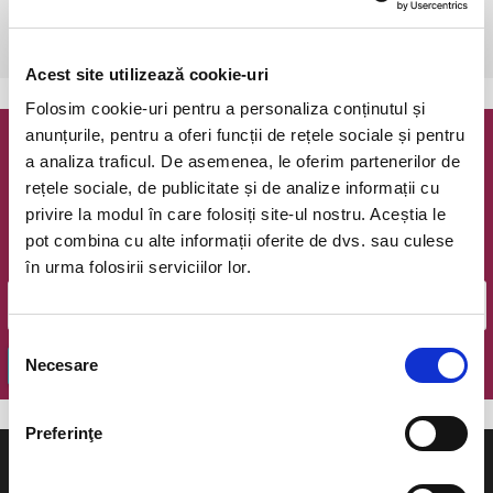
Timisoara, Teatrul pentru Copii si Tineret Merlin
vezi pe harta
Acest site utilizează cookie-uri
Folosim cookie-uri pentru a personaliza conținutul și
anunțurile, pentru a oferi funcții de rețele sociale și pentru
Newsletter @ Bilete.ro
a analiza traficul. De asemenea, le oferim partenerilor de
rețele sociale, de publicitate și de analize informații cu
Oferte exclusive si o editie saptamanala cu cele mai noi
privire la modul în care folosiți site-ul nostru. Aceștia le
evenimente.
pot combina cu alte informații oferite de dvs. sau culese
Email
în urma folosirii serviciilor lor.
Selecția
Necesare
OK
consimțământului
Preferinţe