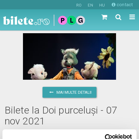
contact
RO
EN
HU
MAI MULTE DETALII
Bilete la Doi purceluși - 07
nov 2021
duminică, 7 noiembrie 2021 ora 11:00