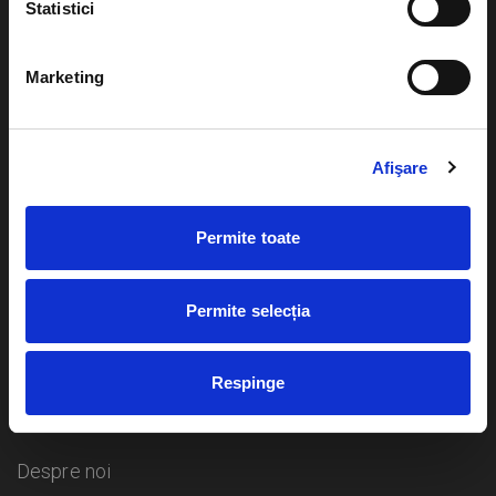
Statistici
Evenimente
Ajutor
Marketing
Teatru
Cum comand bilete?
Concerte si
Afişare
festivaluri
Plata online sau cash
Sport
Permite toate
eBilet printat acasa
Pentru copii
Cultura
Livrare prin curier
Diverse
Permite selecția
Calendar
Returnare bilete
Respinge
Duplicare bilete
Despre noi