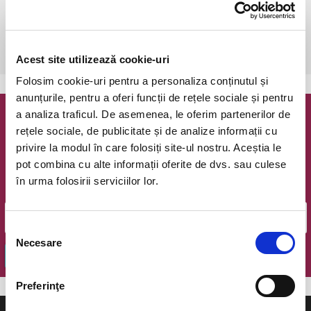
Timisoara,
vezi pe harta
 Atentie! Biletele comandate si neachitate vor expira in 1 zi!

Copiii peste 2 ani platesc bilet!
Acest site utilizează cookie-uri
Folosim cookie-uri pentru a personaliza conținutul și
anunțurile, pentru a oferi funcții de rețele sociale și pentru
a analiza traficul. De asemenea, le oferim partenerilor de
Newsletter @ Bilete.ro
rețele sociale, de publicitate și de analize informații cu
privire la modul în care folosiți site-ul nostru. Aceștia le
Oferte exclusive si o editie saptamanala cu cele mai noi
pot combina cu alte informații oferite de dvs. sau culese
evenimente.
în urma folosirii serviciilor lor.
Email
Selecția
Necesare
consimțământului
OK
Preferinţe