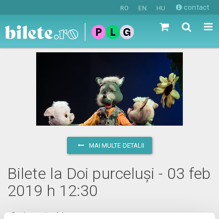
contact
RO
EN
HU
MAI MULTE DETALII
Bilete la Doi purceluși - 03 feb
2019 h 12:30
duminică, 3 februarie 2019 ora 12:30