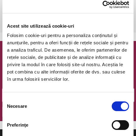
Bucuresti, The Hub
vezi pe harta
 Dupa achizitionare,este necesara o rezervare telefonica: 0723 196 
376.
Acest site utilizează cookie-uri
Folosim cookie-uri pentru a personaliza conținutul și
anunțurile, pentru a oferi funcții de rețele sociale și pentru
a analiza traficul. De asemenea, le oferim partenerilor de
Newsletter @ Bilete.ro
rețele sociale, de publicitate și de analize informații cu
privire la modul în care folosiți site-ul nostru. Aceștia le
Oferte exclusive si o editie saptamanala cu cele mai noi
pot combina cu alte informații oferite de dvs. sau culese
evenimente.
în urma folosirii serviciilor lor.
Email
Selecția
Necesare
consimțământului
OK
Preferinţe