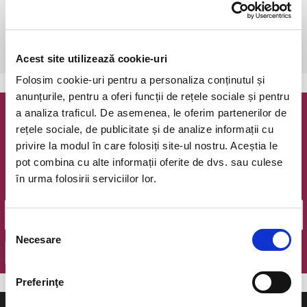
Bucuresti, The Hub
vezi pe harta
 După achiziționare,este necesară o rezervare telefonică: 0723 196 
376.
Acest site utilizează cookie-uri
Folosim cookie-uri pentru a personaliza conținutul și
anunțurile, pentru a oferi funcții de rețele sociale și pentru
a analiza traficul. De asemenea, le oferim partenerilor de
Newsletter @ Bilete.ro
rețele sociale, de publicitate și de analize informații cu
privire la modul în care folosiți site-ul nostru. Aceștia le
Oferte exclusive si o editie saptamanala cu cele mai noi
pot combina cu alte informații oferite de dvs. sau culese
evenimente.
în urma folosirii serviciilor lor.
Email
Selecția
Necesare
consimțământului
OK
Preferinţe