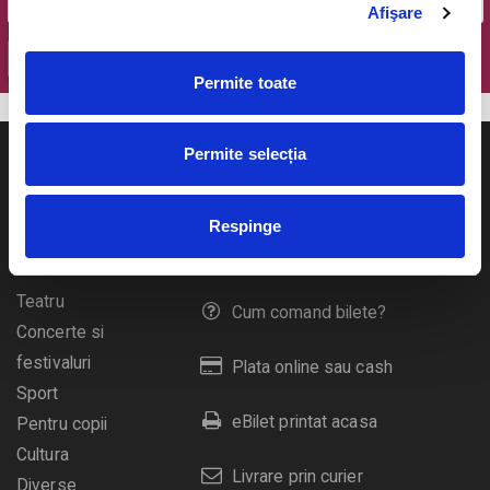
Afişare
OK
Permite toate
Permite selecția
Respinge
Evenimente
Ajutor
Teatru
Cum comand bilete?
Concerte si
festivaluri
Plata online sau cash
Sport
eBilet printat acasa
Pentru copii
Cultura
Livrare prin curier
Diverse