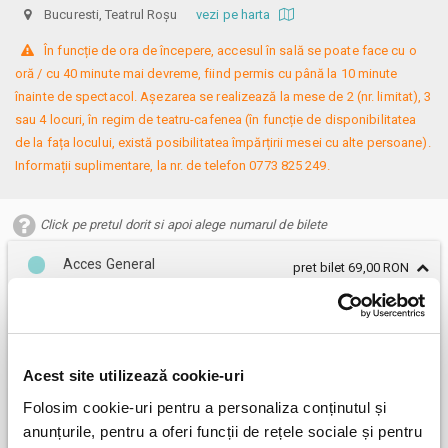
Bucuresti, Teatrul Roșu
vezi pe harta
 În funcție de ora de începere, accesul în sală se poate face cu o 
oră / cu 40 minute mai devreme, fiind permis cu până la 10 minute 
înainte de spectacol. Așezarea se realizează la mese de 2 (nr. limitat), 3 
sau 4 locuri, în regim de teatru-cafenea (în funcție de disponibilitatea 
de la fața locului, există posibilitatea împărțirii mesei cu alte persoane). 
Informații suplimentare, la nr. de telefon 0773 825 249.
Click pe pretul dorit si apoi alege numarul de bilete
Acces General
pret bilet 69,00 RON
69,00 RON
Acces General
Nr bilete
*
Acest site utilizează cookie-uri
Folosim cookie-uri pentru a personaliza conținutul și
anunțurile, pentru a oferi funcții de rețele sociale și pentru
REZERVA