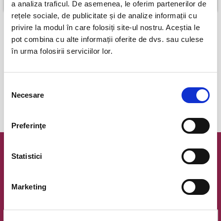
a analiza traficul. De asemenea, le oferim partenerilor de
rețele sociale, de publicitate și de analize informații cu
privire la modul în care folosiți site-ul nostru. Aceștia le
pot combina cu alte informații oferite de dvs. sau culese
Plata online cu cardul
în urma folosirii serviciilor lor.
poti plati cu cardul online si primesti confirmarea comenzii instant
eBilet printat acasa
Selecția
Necesare
consimțământului
Be green!
printeaza biletele acasa si economiseste energia si costul
de transport!
Preferinţe
Newsletter @ Bilete.ro
Statistici
Oferte exclusive si o editie saptamanala cu cele mai noi
evenimente.
Marketing
Email