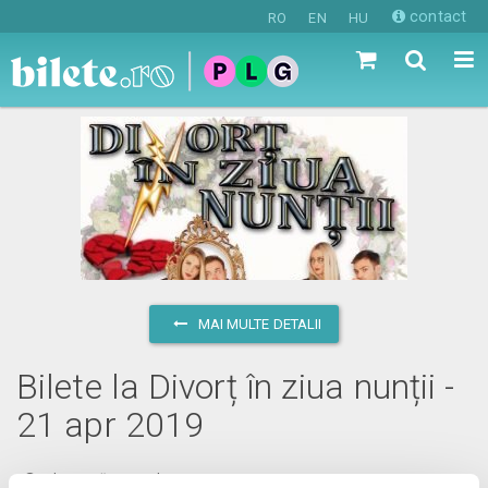
contact
RO
EN
HU
MAI MULTE DETALII
Bilete la Divorț în ziua nunții -
21 apr 2019
duminică, 21 aprilie 2019 ora 17:00