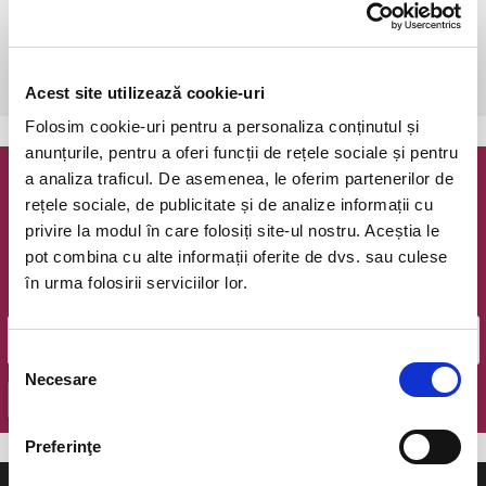
Bucuresti, The Hub
vezi pe harta
 După achiziționare,este necesară o rezervare telefonică: 0723 196 
376.
Acest site utilizează cookie-uri
Folosim cookie-uri pentru a personaliza conținutul și
anunțurile, pentru a oferi funcții de rețele sociale și pentru
a analiza traficul. De asemenea, le oferim partenerilor de
Newsletter @ Bilete.ro
rețele sociale, de publicitate și de analize informații cu
privire la modul în care folosiți site-ul nostru. Aceștia le
Oferte exclusive si o editie saptamanala cu cele mai noi
pot combina cu alte informații oferite de dvs. sau culese
evenimente.
în urma folosirii serviciilor lor.
Email
Selecția
Necesare
consimțământului
OK
Preferinţe