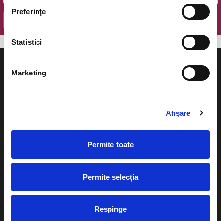
Preferinţe
OK
Statistici
Marketing
Evenimente
Ajutor
Afişare
Teatru
Cum comand bilete?
Concerte si
Permite toate
festivaluri
Plata online sau cash
Sport
Permite selecția
eBilet printat acasa
Pentru copii
Cultura
Livrare prin curier
Respinge
Diverse