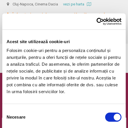
Cluj-Napoca, Cinema Dacia
vezi pe harta
 În funcție de ora de începere, accesul în sală se poate face cu o 
oră / cu 40 minute mai devreme, fiind permis cu până la 10 minute 
înainte de spectacol. Informații suplimentare, la nr. de telefon 0773 825 
249.
Acest site utilizează cookie-uri
Folosim cookie-uri pentru a personaliza conținutul și
Evenimentul a expirat.
anunțurile, pentru a oferi funcții de rețele sociale și pentru
a analiza traficul. De asemenea, le oferim partenerilor de
rețele sociale, de publicitate și de analize informații cu
privire la modul în care folosiți site-ul nostru. Aceștia le
pot combina cu alte informații oferite de dvs. sau culese
Newsletter @ Bilete.ro
în urma folosirii serviciilor lor.
Oferte exclusive si o editie saptamanala cu cele mai noi
evenimente.
Selecția
Email
Necesare
consimțământului