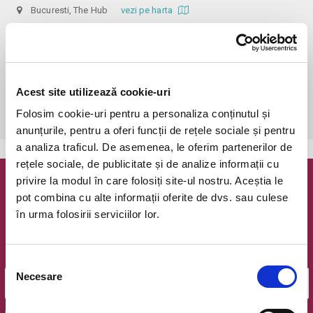
Bucuresti, The Hub
vezi pe harta
 În funcție de ora de începere, accesul în sală se poate face cu o 
oră / cu 40 minute mai devreme, fiind permis cu până la 10 minute 
înainte de spectacol. Așezarea se realizează la mese de 2 (nr. limitat), 3 
sau 4 locuri, în regim de teatru-cafenea (în funcție de disponibilitatea 
Acest site utilizează cookie-uri
de la fața locului, există posibilitatea împărțirii mesei cu alte persoane). 
Folosim cookie-uri pentru a personaliza conținutul și
Informații suplimentare, la nr. de telefon 0773 825 249.
anunțurile, pentru a oferi funcții de rețele sociale și pentru
a analiza traficul. De asemenea, le oferim partenerilor de
rețele sociale, de publicitate și de analize informații cu
privire la modul în care folosiți site-ul nostru. Aceștia le
Newsletter @ Bilete.ro
pot combina cu alte informații oferite de dvs. sau culese
în urma folosirii serviciilor lor.
Oferte exclusive si o editie saptamanala cu cele mai noi
evenimente.
Email
Selecția
Necesare
consimțământului