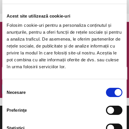
Bucuresti, The Hub
vezi pe harta
Acest site utilizează cookie-uri
Folosim cookie-uri pentru a personaliza conținutul și
anunțurile, pentru a oferi funcții de rețele sociale și pentru
Newsletter @ Bilete.ro
a analiza traficul. De asemenea, le oferim partenerilor de
rețele sociale, de publicitate și de analize informații cu
Oferte exclusive si o editie saptamanala cu cele mai noi
privire la modul în care folosiți site-ul nostru. Aceștia le
evenimente.
pot combina cu alte informații oferite de dvs. sau culese
Email
în urma folosirii serviciilor lor.
Selecția
OK
Necesare
consimțământului
Preferinţe
Statistici