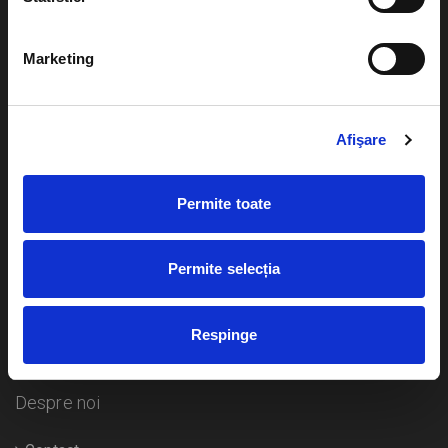
Evenimente
Ajutor
Marketing
Teatru
Cum comand bilete?
Concerte si
festivaluri
Afişare
Plata online sau cash
Sport
eBilet printat acasa
Pentru copii
Permite toate
Cultura
Livrare prin curier
Diverse
Permite selecția
Calendar
Returnare bilete
Respinge
Duplicare bilete
Despre noi