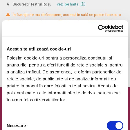
Bucuresti, Teatrul Roșu
vezi pe harta
 În funcție de ora de începere, accesul în sală se poate face cu o 
oră / cu 40 minute mai devreme, fiind permis cu până la 10 minute 
înainte de spectacol. Așezarea se realizează la mese de 2 (nr. limitat), 3 
sau 4 locuri, în regim de teatru-cafenea (în funcție de disponibilitatea 
de la fața locului, există posibilitatea împărțirii mesei cu alte persoane). 
Informații suplimentare, la nr. de telefon 0773 825 249.
Acest site utilizează cookie-uri
Folosim cookie-uri pentru a personaliza conținutul și
anunțurile, pentru a oferi funcții de rețele sociale și pentru
Evenimentul a expirat.
a analiza traficul. De asemenea, le oferim partenerilor de
rețele sociale, de publicitate și de analize informații cu
privire la modul în care folosiți site-ul nostru. Aceștia le
pot combina cu alte informații oferite de dvs. sau culese
în urma folosirii serviciilor lor.
Newsletter @ Bilete.ro
Oferte exclusive si o editie saptamanala cu cele mai noi
evenimente.
Selecția
Necesare
consimțământului
Email