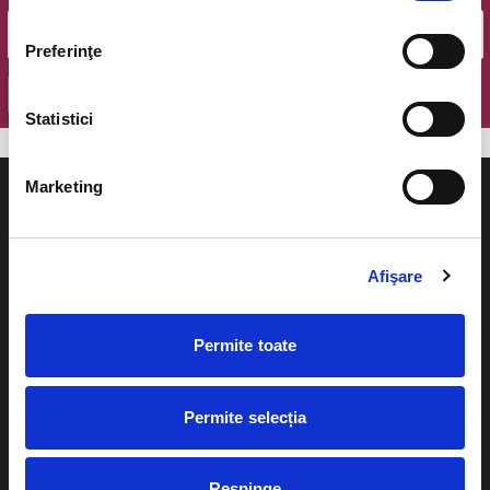
Preferinţe
OK
Statistici
Marketing
Afişare
Evenimente
Ajutor
Teatru
Permite toate
Cum comand bilete?
Concerte si
festivaluri
Plata online sau cash
Permite selecția
Sport
eBilet printat acasa
Pentru copii
Respinge