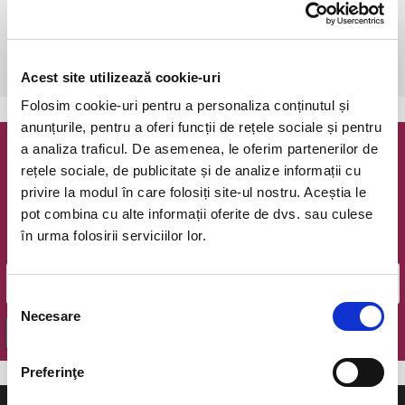
Bucuresti, The Hub
vezi pe harta
 Dupa achizitionare,este necesara o rezervare telefonica: 0723 196 
376.
Acest site utilizează cookie-uri
Folosim cookie-uri pentru a personaliza conținutul și
anunțurile, pentru a oferi funcții de rețele sociale și pentru
a analiza traficul. De asemenea, le oferim partenerilor de
Newsletter @ Bilete.ro
rețele sociale, de publicitate și de analize informații cu
privire la modul în care folosiți site-ul nostru. Aceștia le
Oferte exclusive si o editie saptamanala cu cele mai noi
pot combina cu alte informații oferite de dvs. sau culese
evenimente.
în urma folosirii serviciilor lor.
Email
Selecția
Necesare
consimțământului
OK
Preferinţe