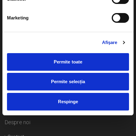
Evenimente
Ajutor
Marketing
Teatru
Cum comand bilete?
Concerte si
festivaluri
Afişare
Plata online sau cash
Sport
eBilet printat acasa
Pentru copii
Permite toate
Cultura
Livrare prin curier
Diverse
Permite selecția
Calendar
Returnare bilete
Respinge
Duplicare bilete
Despre noi