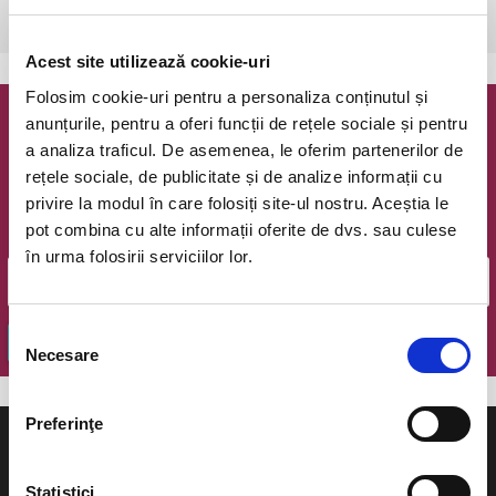
Bucuresti, The Hub
vezi pe harta
Acest site utilizează cookie-uri
Folosim cookie-uri pentru a personaliza conținutul și
anunțurile, pentru a oferi funcții de rețele sociale și pentru
Newsletter @ Bilete.ro
a analiza traficul. De asemenea, le oferim partenerilor de
rețele sociale, de publicitate și de analize informații cu
Oferte exclusive si o editie saptamanala cu cele mai noi
privire la modul în care folosiți site-ul nostru. Aceștia le
evenimente.
pot combina cu alte informații oferite de dvs. sau culese
Email
în urma folosirii serviciilor lor.
Selecția
OK
Necesare
consimțământului
Preferinţe
Statistici