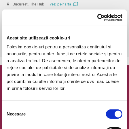
Bucuresti, The Hub
vezi pe harta
 În funcție de ora de începere, accesul în sală se poate face cu o 
oră / cu 40 minute mai devreme, fiind permis cu până la 10 minute 
înainte de spectacol. Așezarea se realizează la mese de 2 (nr. limitat), 3 
sau 4 locuri, în regim de teatru-cafenea (în funcție de disponibilitatea 
Acest site utilizează cookie-uri
de la fața locului, există posibilitatea împărțirii mesei cu alte persoane). 
Folosim cookie-uri pentru a personaliza conținutul și
Informații suplimentare, la nr. de telefon 0773 825 249.
anunțurile, pentru a oferi funcții de rețele sociale și pentru
a analiza traficul. De asemenea, le oferim partenerilor de
rețele sociale, de publicitate și de analize informații cu
privire la modul în care folosiți site-ul nostru. Aceștia le
Newsletter @ Bilete.ro
pot combina cu alte informații oferite de dvs. sau culese
în urma folosirii serviciilor lor.
Oferte exclusive si o editie saptamanala cu cele mai noi
evenimente.
Email
Selecția
Necesare
consimțământului