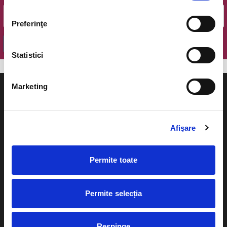
Preferinţe
OK
Statistici
Marketing
Afişare
Evenimente
Ajutor
Teatru
Permite toate
Cum comand bilete?
Concerte si
festivaluri
Plata online sau cash
Permite selecția
Sport
eBilet printat acasa
Pentru copii
Respinge