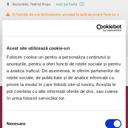
Bucuresti, Teatrul Roșu
vezi pe harta
 În funcție de ora de începere, accesul în sală se poate face cu o 
oră / cu 40 minute mai devreme, fiind permis cu până la 10 minute 
înainte de spectacol. Așezarea se realizează la mese de 2 (nr. limitat), 3 
sau 4 locuri, în regim de teatru-cafenea (în funcție de disponibilitatea 
de la fața locului, există posibilitatea împărțirii mesei cu alte persoane). 
Informații suplimentare, la nr. de telefon 0773 825 249.
Acest site utilizează cookie-uri
Folosim cookie-uri pentru a personaliza conținutul și
anunțurile, pentru a oferi funcții de rețele sociale și pentru
Evenimentul a expirat.
a analiza traficul. De asemenea, le oferim partenerilor de
rețele sociale, de publicitate și de analize informații cu
privire la modul în care folosiți site-ul nostru. Aceștia le
pot combina cu alte informații oferite de dvs. sau culese
în urma folosirii serviciilor lor.
Newsletter @ Bilete.ro
Oferte exclusive si o editie saptamanala cu cele mai noi
evenimente.
Selecția
Necesare
consimțământului
Email