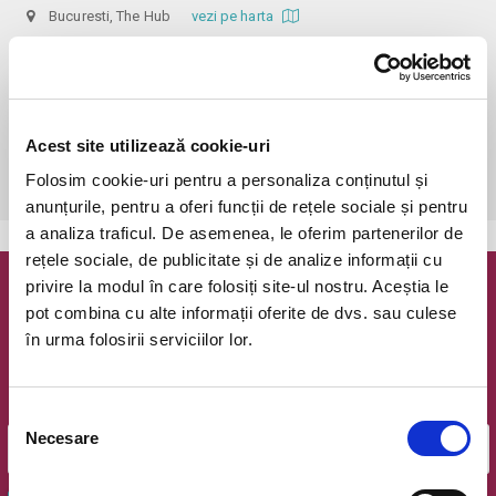
Bucuresti, The Hub
vezi pe harta
 În funcție de ora de începere, accesul în sală se poate face cu o 
oră / cu 40 minute mai devreme, fiind permis cu până la 10 minute 
înainte de spectacol. Așezarea se realizează la mese de 2 (nr. limitat), 3 
sau 4 locuri, în regim de teatru-cafenea (în funcție de disponibilitatea 
Acest site utilizează cookie-uri
de la fața locului, există posibilitatea împărțirii mesei cu alte persoane). 
Folosim cookie-uri pentru a personaliza conținutul și
Informații suplimentare, la nr. de telefon 0773 825 249.
anunțurile, pentru a oferi funcții de rețele sociale și pentru
a analiza traficul. De asemenea, le oferim partenerilor de
rețele sociale, de publicitate și de analize informații cu
privire la modul în care folosiți site-ul nostru. Aceștia le
Newsletter @ Bilete.ro
pot combina cu alte informații oferite de dvs. sau culese
în urma folosirii serviciilor lor.
Oferte exclusive si o editie saptamanala cu cele mai noi
evenimente.
Email
Selecția
Necesare
consimțământului